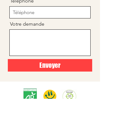
Téléphone
Votre demande
Envoyer
NOUS CONTACTER
contact@lestoursdumalt.fr
Dites "Hervé" au
06 76 85 43 47