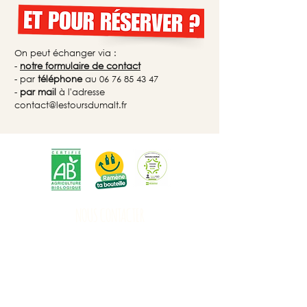
On peut échanger via :
-
notre formulaire de contact
- par
téléphone
au
06 76 85 43 47
-
par mail
à l'adresse
contact@lestoursdumalt.fr
NOUS CONTACTER
contact@lestoursdumalt.fr
Dites "Hervé" au
06 76 85 43 47
NOS RÉSEAUX SOCIAUX