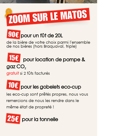
🔎
Email
*
Téléphone
90€
pour un fût de 20L
de la bière de votre choix parmi l'ensemble
de nos bières (hors Braquaval, triple)
De quoi avez-vous besoin ?
15€
pour location de pompe &
gaz CO₂
gratuit
si 2 fûts facturés
10€
pour les gobelets eco-cup
Submit
les eco-cup sont prêtés propres, nous vous
remercions de nous les rendre dans le
même état de
propreté
!
25€
pour la tonnelle